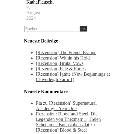
KathaFlauschi
9.
August
2024
Neueste Beiträge
[Rezension] The French Escape
[Rezension] Within his Hold
[Rezension] Brutal Vows
[Rezension] Fate & Furies
[Rezension] Ignite (New Beginnings at
Cloverleigh Farm 1)
Neueste Kommentare
Pia
zu
[Rezension] Supernatural
Academy – Year One
Rezension: Blood and Steel. Die
Legenden von Thezmarr 1 | Helen
Scheuerer - Buchstabensalat
zu
[Rezension] Blood & Steel