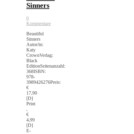
Sinners
0
Kommentare
Beautiful
Sinners
Autor/in:
Katy
CrownVerlag:
Black
EditionSeitenanzahl:
368ISBN:
978-
3989426276Preis:
€
17,90
[D]
Print
,
€
4,99
[D]
E-