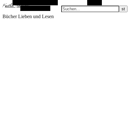
Alternative Seitenleiste
Suchen
KathaFlauschi
Zufallsauswahl
Bücher Lieben und Lesen