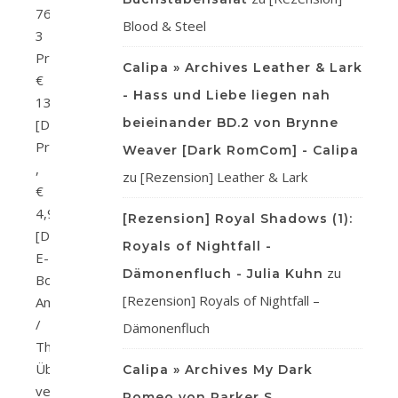
765-
Blood & Steel
3
Preis:
Calipa » Archives Leather & Lark
€
- Hass und Liebe liegen nah
13,99
beieinander BD.2 von Brynne
[D]
Print
Weaver [Dark RomCom] - Calipa
,
zu
[Rezension] Leather & Lark
€
4,99
[Rezension] Royal Shadows (1):
[D]
Royals of Nightfall -
E-
zu
Dämonenfluch - Julia Kuhn
Book
[Rezension] Royals of Nightfall –
Amazon
/
Dämonenfluch
Thalia
Üblicherweise
Calipa » Archives My Dark
verliebt
Romeo von Parker S.