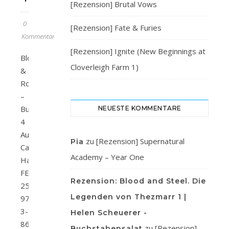
[Rezension] Brutal Vows
0
[Rezension] Fate & Furies
Kommentare
[Rezension] Ignite (New Beginnings at
Blood
Cloverleigh Farm 1)
&
Roses
–
Buch
NEUESTE KOMMENTARE
4
Autor/in:
zu
[Rezension] Supernatural
Pia
Callie
Academy – Year One
HartVerlag:
FESTASeitenanzahl:
Rezension: Blood and Steel. Die
256ISBN:
Legenden von Thezmarr 1 |
978-
3-
Helen Scheuerer -
86552-
zu
[Rezension]
Buchstabensalat