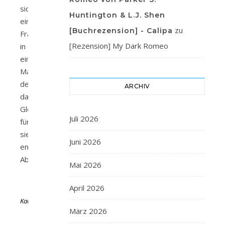
sich
Huntington & L.J. Shen
eine
zu
[Buchrezension] - Calipa
Frau
[Rezension] My Dark Romeo
in
einen
Mann,
der
ARCHIV
das
Gleiche
Juli 2026
für
sie
Juni 2026
empfindet.
Aber…
Mai 2026
Von
April 2026
KathaFlauschi
März 2026
6.