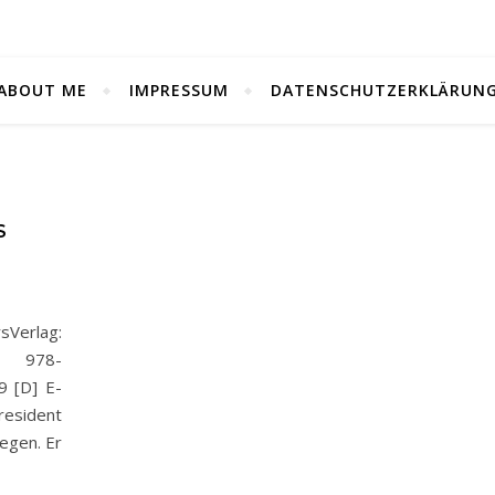
ABOUT ME
IMPRESSUM
DATENSCHUTZERKLÄRUN
S
Verlag:
N: 978-
9 [D] E-
esident
gegen. Er