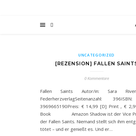
UNCATEGORIZED
[REZENSION] FALLEN SAINT
0 Kommentare
Fallen Saints Autor/in: Sara Rivers
FederherzverlagSeitenanzahl: 396ISB
3969665190Preis: € 14,99 [D] Print , € 2,9
Book Amazon Shadow ist der Vice Pr
der Fallen Saints. Niemand stellt sich ihm ent
tötet – und er genießt es. Und er…