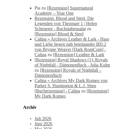
Pia
zu
[Rezension] Supernatural
Academy – Year One
Rezension: Blood and Steel. Die
Legenden von Thezmarr 1 | Helen
Scheuerer - Buchstabensalat
zu
[Rezension] Blood & Steel
Calipa » Archives Leather & Lark - Hass
und Liebe liegen nah beieinander BD.2
von Brynne Weaver [Dark RomCom] -
Calipa
zu
[Rezension] Leather & Lark
[Rezension] Royal Shadows (1): Royals
of Nightfall - Dämonenfluch - Julia Kuhn
zu
[Rezension] Royals of Nightfall –
Dämonenfluch
Calipa » Archives My Dark Romeo von
Parker S. Huntington & L.J. Shen
[Buchrezension] - Calipa
zu
[Rezension]
My Dark Romeo
Archiv
Juli 2026
Juni 2026
Mai 2026