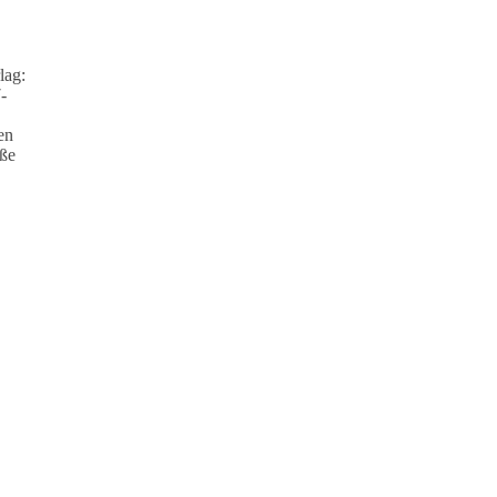
lag:
-
en
ße