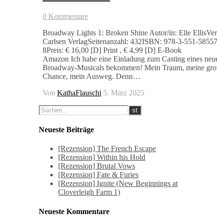
0 Kommentare
Broadway Lights 1: Broken Shine Autor/in: Elle EllisVer
Carlsen VerlagSeitenanzahl: 432ISBN: 978-3-551-58557
8Preis: € 16,00 [D] Print , € 4,99 [D] E-Book
Amazon Ich habe eine Einladung zum Casting eines neu
Broadway-Musicals bekommen! Mein Traum, meine gro
Chance, mein Ausweg. Denn…
Von
KathaFlauschi
5. März 2025
Neueste Beiträge
[Rezension] The French Escape
[Rezension] Within his Hold
[Rezension] Brutal Vows
[Rezension] Fate & Furies
[Rezension] Ignite (New Beginnings at
Cloverleigh Farm 1)
Neueste Kommentare