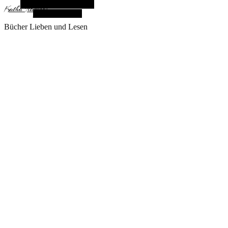
Alternative Seitenleiste
KathaFlauschi
Zufallsauswahl
Bücher Lieben und Lesen