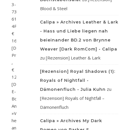
3-
Blood & Steel
7373-
6122-
Calipa » Archives Leather & Lark
4Preis:
- Hass und Liebe liegen nah
€
beieinander BD.2 von Brynne
16,00
[D]
Weaver [Dark RomCom] - Calipa
Print
zu
[Rezension] Leather & Lark
,
€
[Rezension] Royal Shadows (1):
12,99
Royals of Nightfall -
[D]
zu
Dämonenfluch - Julia Kuhn
E-
[Rezension] Royals of Nightfall –
Book
Amazon
Dämonenfluch
»Von
heute
Calipa » Archives My Dark
an
Romeo von Parker S.