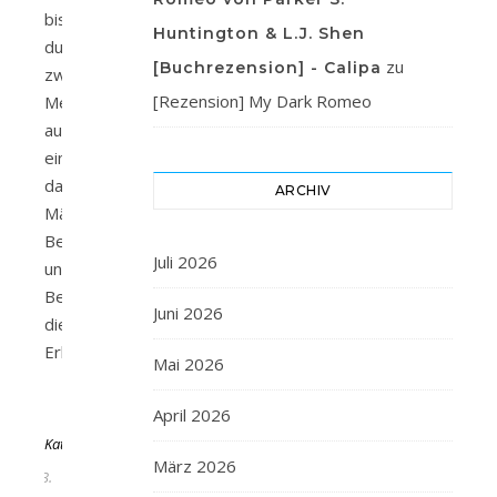
bist
Huntington & L.J. Shen
du
zu
[Buchrezension] - Calipa
zwei
[Rezension] My Dark Romeo
Menschen
auf
einmal:
das
ARCHIV
Mädchen
Beatrice
Juli 2026
und
Beatrice,
Juni 2026
die
Erbin…
Mai 2026
Von
April 2026
KathaFlauschi
März 2026
3.