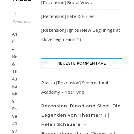
[Rezension] Brutal Vows
0
[Rezension] Fate & Furies
Kommentare
[Rezension] Ignite (New Beginnings at
American
Cloverleigh Farm 1)
Crown
–
Beatrice
&
NEUESTE KOMMENTARE
Theodore
Autor/in:
zu
[Rezension] Supernatural
Pia
Katharine
Academy – Year One
McGeeVerlag:
S.
Rezension: Blood and Steel. Die
Fischer
Legenden von Thezmarr 1 |
VerlagSeitenanzahl:
496ISBN:
Helen Scheuerer -
978-
zu
[Rezension]
Buchstabensalat