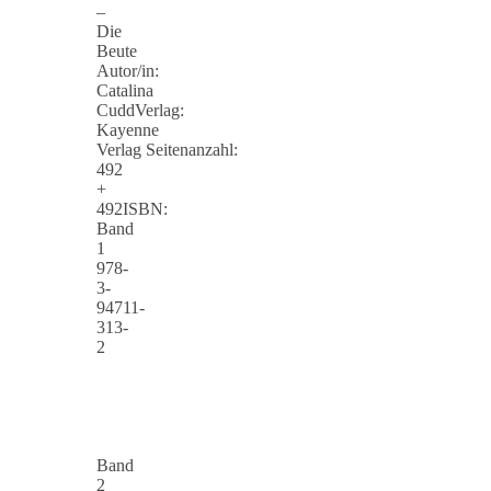
–
Die
Beute
Autor/in:
Catalina
CuddVerlag:
Kayenne
Verlag Seitenanzahl:
492
+
492ISBN:
Band
1
978-
3-
94711-
313-
2
Band
2