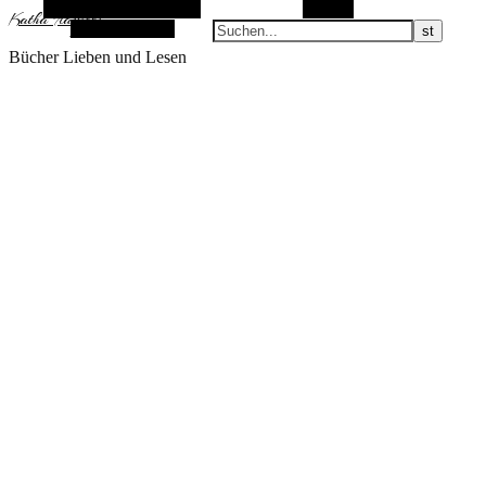
Alternative Seitenleiste
Suchen
KathaFlauschi
Zufallsauswahl
Bücher Lieben und Lesen