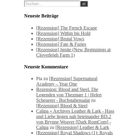
Neueste Beiträge
[Rezension] The French Escape
[Rezension] Within his Hold
[Rezension] Brutal Vows
[Rezension] Fate & Furies
[Rezension] Ignite (New Beginnings at
Cloverleigh Farm 1)
Neueste Kommentare
Pia
zu
[Rezension] Supernatural
Academy – Year One
Rezension: Blood and Steel. Die
Legenden von Thezmarr 1 | Helen
Scheuerer - Buchstabensalat
zu
[Rezension] Blood & Steel
Calipa » Archives Leather & Lark - Hass
und Liebe liegen nah beieinander BD.2
von Brynne Weaver [Dark RomCom] -
Calipa
zu
[Rezension] Leather & Lark
[Rezension] Royal Shadows (1): Royals