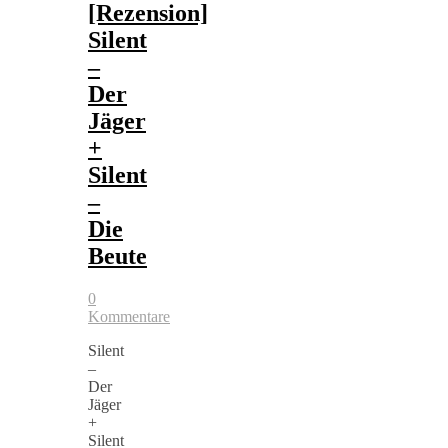
[Rezension]
Silent
–
Der
Jäger
+
Silent
–
Die
Beute
0
Kommentare
Silent
–
Der
Jäger
+
Silent