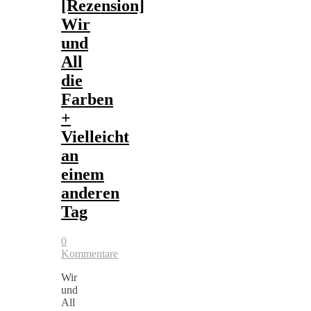
[Rezension]
Wir
und
All
die
Farben
+
Vielleicht
an
einem
anderen
Tag
0
Kommentare
Wir
und
All