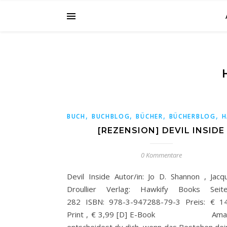
,
,
,
,
BUCH
BUCHBLOG
BÜCHER
BÜCHERBLOG
H
[REZENSION] DEVIL INSIDE
0 Kommentare
Devil Inside Autor/in: Jo D. Shannon , Jacqu
Droullier Verlag: Hawkify Books Seiten
282 ISBN: 978-3-947288-79-3 Preis: € 14
Print , € 3,99 [D] E-Book Amaz