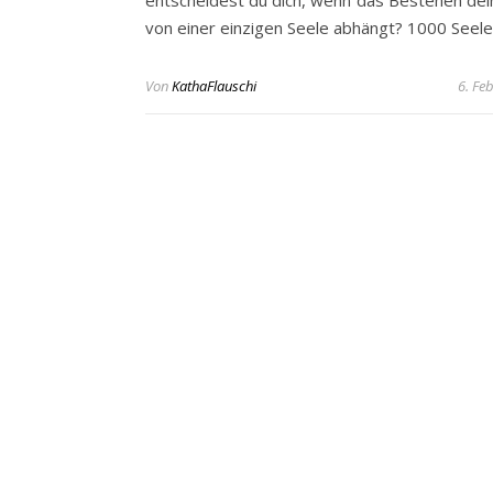
entscheidest du dich, wenn das Bestehen dei
von einer einzigen Seele abhängt? 1000 Seel
Von
KathaFlauschi
6. Fe