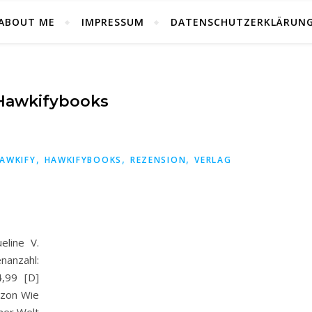
ABOUT ME
IMPRESSUM
DATENSCHUTZERKLÄRUN
Hawkifybooks
,
,
,
AWKIFY
HAWKIFYBOOKS
REZENSION
VERLAG
eline V.
anzahl:
,99 [D]
on Wie