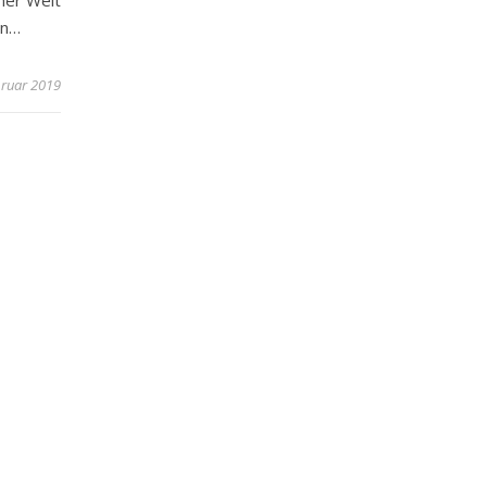
ner Welt
en…
bruar 2019