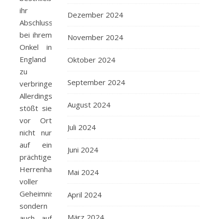
ihr
Dezember 2024
Abschlussjahr
bei ihrem
November 2024
Onkel in
England
Oktober 2024
zu
September 2024
verbringen.
Allerdings
August 2024
stößt sie
vor Ort
Juli 2024
nicht nur
auf ein
Juni 2024
prächtiges
Herrenhaus
Mai 2024
voller
Geheimnisse,
April 2024
sondern
März 2024
auch auf