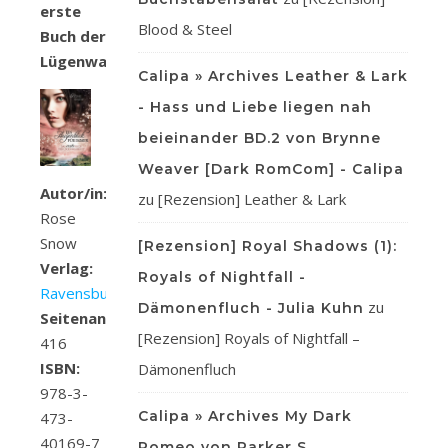
erste
Blood & Steel
Buch der
Lügenwahrheit
Calipa » Archives Leather & Lark
- Hass und Liebe liegen nah
beieinander BD.2 von Brynne
Weaver [Dark RomCom] - Calipa
Autor/in:
zu
[Rezension] Leather & Lark
Rose
Snow
[Rezension] Royal Shadows (1):
Verlag:
Royals of Nightfall -
Ravensburger
zu
Dämonenfluch - Julia Kuhn
Seitenanzahl:
[Rezension] Royals of Nightfall –
416
ISBN:
Dämonenfluch
978-3-
Calipa » Archives My Dark
473-
40169-7
Romeo von Parker S.