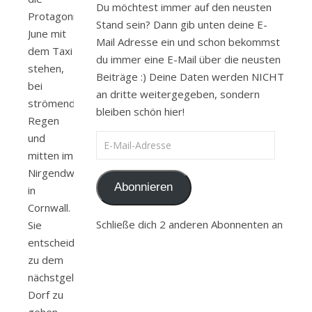
Du möchtest immer auf den neusten
Protagonistin
Stand sein? Dann gib unten deine E-
June mit
Mail Adresse ein und schon bekommst
dem Taxi
du immer eine E-Mail über die neusten
stehen,
Beiträge :) Deine Daten werden NICHT
bei
an dritte weitergegeben, sondern
strömenden
bleiben schön hier!
Regen
und
E-Mail-Adresse
mitten im
Nirgendwo
Abonnieren
in
Cornwall.
Schließe dich 2 anderen Abonnenten an
Sie
entscheidet
zu dem
nächstgelegenen
Dorf zu
gehen