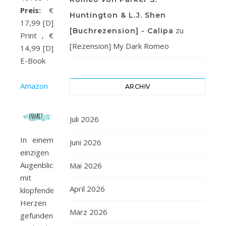
Preis:
€
Huntington & L.J. Shen
17,99 [D]
zu
[Buchrezension] - Calipa
Print , €
[Rezension] My Dark Romeo
14,99 [D]
E-Book
Amazon
ARCHIV
Juli 2026
In einem
Juni 2026
einzigen
Augenblick
Mai 2026
mit
April 2026
klopfendem
Herzen
März 2026
gefunden