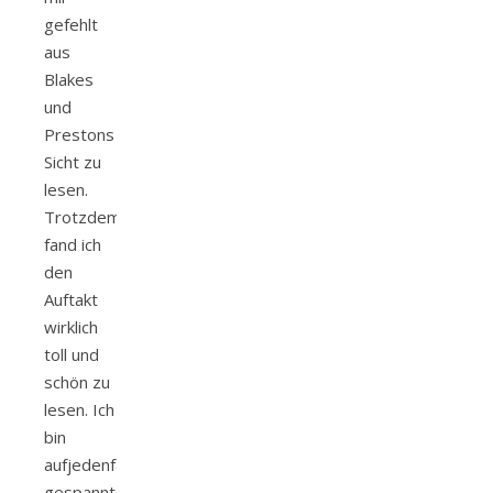
gefehlt
aus
Blakes
und
Prestons
Sicht zu
lesen.
Trotzdem
fand ich
den
Auftakt
wirklich
toll und
schön zu
lesen. Ich
bin
aufjedenfall
gespannt,