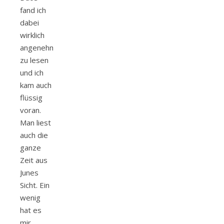
fand ich
dabei
wirklich
angenehm
zu lesen
und ich
kam auch
flüssig
voran.
Man liest
auch die
ganze
Zeit aus
Junes
Sicht. Ein
wenig
hat es
mir