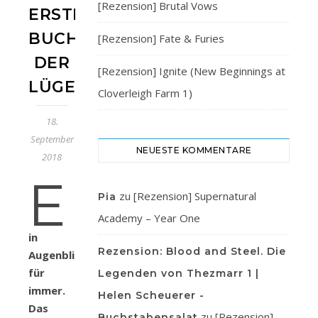
[Rezension] Brutal Vows
ERSTE
BUCH
[Rezension] Fate & Furies
DER
[Rezension] Ignite (New Beginnings at
LÜGENWAHRHEIT
Cloverleigh Farm 1)
18.
September
NEUESTE KOMMENTARE
2018
E
zu
[Rezension] Supernatural
Pia
Academy – Year One
in
Rezension: Blood and Steel. Die
Augenblick
für
Legenden von Thezmarr 1 |
immer.
Helen Scheuerer -
Das
zu
[Rezension]
Buchstabensalat