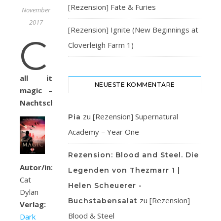
[Rezension] Fate & Furies
November
2017
[Rezension] Ignite (New Beginnings at
C
Cloverleigh Farm 1)
all it
NEUESTE KOMMENTARE
magic –
Nachtschwärmer
zu
[Rezension] Supernatural
Pia
Academy – Year One
Rezension: Blood and Steel. Die
Autor/in:
Legenden von Thezmarr 1 |
Cat
Helen Scheuerer -
Dylan
zu
[Rezension]
Buchstabensalat
Verlag:
Blood & Steel
Dark