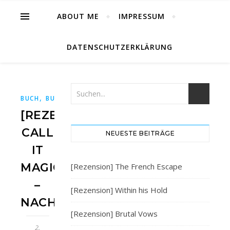
ABOUT ME
IMPRESSUM
DATENSCHUTZERKLÄRUNG
,
,
,
,
BUCH
BUCHBLOG
BÜCHER
BÜCHERBLOG
DARKDIAMON
[REZENSION]
CALL
NEUESTE BEITRÄGE
IT
MAGIC
[Rezension] The French Escape
–
[Rezension] Within his Hold
NACHTSCHWÄRMER
[Rezension] Brutal Vows
2.