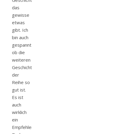
Geschichte
das
gewisse
etwas
gibt. Ich
bin auch
gespannt
ob die
weiteren
Geschichten
der
Reihe so
gut ist.
Es ist
auch
wirklich
ein
Empfehlendswertes