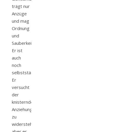
trägt nur
Anzüge
und mag
Ordnung
und
Sauberkeit.
Er ist
auch
noch
selbstständig.
Er
versucht
der
knisternden
Anziehung
zu
widerstehen
aber er