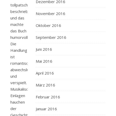
Dezember 2016
tollpatschig
beschrieben
November 2016
und das
machte
Oktober 2016
das Buch
September 2016
humorvoller.
Die
Juni 2016
Handlung
ist
Mai 2016
romantisch,
abwechslungsreich
April 2016
und
verspielt.
März 2016
Musikalische
Einlagen
Februar 2016
hauchen
der
Januar 2016
Geschichte