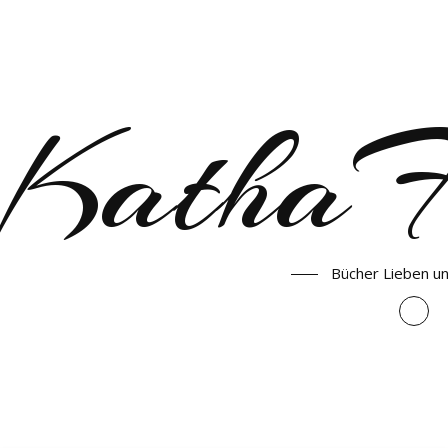
KathaF
Bücher Lieben u