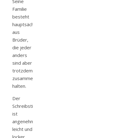
Seine
Familie
besteht
hauptsächlich
aus
Brüder,
die jeder
anders
sind aber
trotzdem
zusammen
halten.
Der
Schreibstil
ist
angenehm,
leicht und
locker