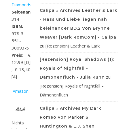
Diamonds
Calipa » Archives Leather & Lark
Seitenanzahl:
314
- Hass und Liebe liegen nah
ISBN:
beieinander BD.2 von Brynne
978-3-
Weaver [Dark RomCom] - Calipa
551-
zu
[Rezension] Leather & Lark
30093-5
Preis:
€
[Rezension] Royal Shadows (1):
12,99 [D]
Royals of Nightfall -
, € 13,40
[A]
zu
Dämonenfluch - Julia Kuhn
[Rezension] Royals of Nightfall –
Amazon
Dämonenfluch
Calipa » Archives My Dark
Romeo von Parker S.
Nichts
Huntington & L.J. Shen