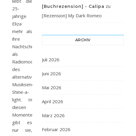
liebt die
zu
[Buchrezension] - Calipa
25-
[Rezension] My Dark Romeo
jährige
Eliza
mehr als
ihre
ARCHIV
Nachtschichten
als
Juli 2026
Radiomoderatorin
des
Juni 2026
alternativen
Musiksenders
Mai 2026
Shine-a-
light. In
April 2026
diesen
Momenten
März 2026
gibt es
Februar 2026
nur sie,