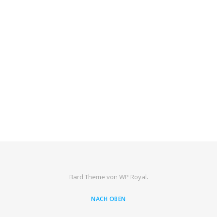
Bard Theme von
WP Royal
.
NACH OBEN