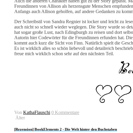
Auch die anderen Charakter haben gut zu der Story gepasst. M
Freundinnen von Allison als herzensgute Menschen empfunden u
Anfangs auch Allison geholfen, auf andere Gedanken zu kommen
Der Schreibstil von Sandra Regnier ist locker und leicht zu l
auch nicht so schnell wieder weglegen. Die Story wurde so detai
hat sogar große Lust, nach Edingburgh zu reisen und dort selbs
Autorin hier Codewörter für die Freundinnen erfunden hat. Die S
kommt auch kurz die Sicht von Finn. Natürlich spielt die Gesch
Es ist wirklich alles so schön liebevoll und detailreich beschri
freue mich wirklich schon sehr auf den nächsten Teil.
Von
KathaFlauschi
0 Kommentare
Älter
[Rezension] BookElements 2 - Die Welt hinter den Buchstaben