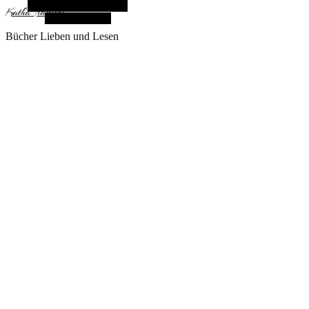
Alternative Seitenleiste
KathaFlauschi
Zufallsauswahl
Bücher Lieben und Lesen