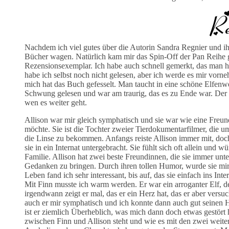
Nachdem ich viel gutes über die Autorin Sandra Regnier und ihr
Bücher wagen. Natürlich kam mir das Spin-Off der Pan Reihe g
Rezensionsexemplar. Ich habe auch schnell gemerkt, das man h
habe ich selbst noch nicht gelesen, aber ich werde es mir vorn
mich hat das Buch gefesselt. Man taucht in eine schöne Elfenwe
Schwung gelesen und war am traurig, das es zu Ende war. Der 
wen es weiter geht.
Allison war mir gleich symphatisch und sie war wie eine Freun
möchte. Sie ist die Tochter zweier Tierdokumentarfilmer, die um
die Linse zu bekommen. Anfangs reiste Allison immer mit, do
sie in ein Internat untergebracht. Sie fühlt sich oft allein und 
Familie. Allison hat zwei beste Freundinnen, die sie immer unt
Gedanken zu bringen. Durch ihren tollen Humor, wurde sie mir
Leben fand ich sehr interessant, bis auf, das sie einfach ins In
Mit Finn musste ich warm werden. Er war ein arroganter Elf, de
irgendwann zeigt er mal, das er ein Herz hat, das er aber vers
auch er mir symphatisch und ich konnte dann auch gut seinen H
ist er ziemlich Überheblich, was mich dann doch etwas gestört
zwischen Finn und Allison steht und wie es mit den zwei weiter