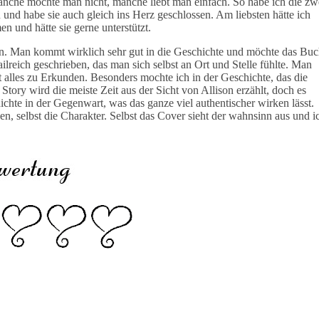
anche mochte man nicht, manche liebt man einfach. So habe ich die zw
nd habe sie auch gleich ins Herz geschlossen. Am liebsten hätte ich
 und hätte sie gerne unterstützt.
esen. Man kommt wirklich sehr gut in die Geschichte und möchte das Bu
lreich geschrieben, das man sich selbst an Ort und Stelle fühlte. Man
t alles zu Erkunden. Besonders mochte ich in der Geschichte, das die
tory wird die meiste Zeit aus der Sicht von Allison erzählt, doch es
ichte in der Gegenwart, was das ganze viel authentischer wirken lässt.
eben, selbst die Charakter. Selbst das Cover sieht der wahnsinn aus und i