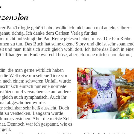
er Pan-Trilogie gehört habe, wollte ich mich auch mal an eines ihrer
enau richtig. Ich danke dem Carlsen Verlag für das
ier nicht unbedingt die Pan Reihe gelesen haben muss. Die Pan Reihe
ehmen zu tun. Das Buch hat seine eigene Story und die ist sehr spannend
lt und man fühlt sich auch gleich wohl dort. Ich habe das Buch in ein
Cliffhanger am Ende war echt böse, aber ich freue mich schon darauf,
din, die man gerne wirklich haben
 die Welt reise um seltene Tiere vor
ch nach einem schweren Unfall, wurde
wünscht sich einfach nur eine normale
erstützen und versuchen sie auf andere
 gleich auch symphatisch. Auch ihr
ternat abgeschoben wurde.
r scheinbar sehr heiß aussieht. Doch
ucht zu verstecken. Langsam wurde
umor verstehen. Aber die meiste Zeit
 hat. Dennoch war ich gespannt, wie es
 geht.