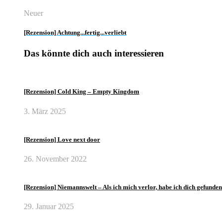
Neuer
[Rezension] Achtung...fertig...verliebt
Das könnte dich auch interessieren
[Rezension] Cold King – Empty Kingdom
3. März 2025
[Rezension] Love next door
26. November 2022
[Rezension] Niemannswelt – Als ich mich verlor, habe ich dich gefunden
29. Januar 2025