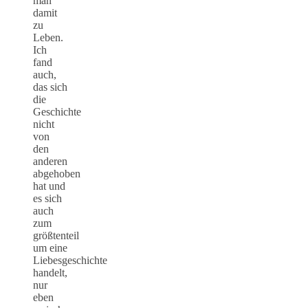
man
damit
zu
Leben.
Ich
fand
auch,
das sich
die
Geschichte
nicht
von
den
anderen
abgehoben
hat und
es sich
auch
zum
größtenteil
um eine
Liebesgeschichte
handelt,
nur
eben