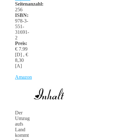
Seitenanzahl:
256
ISBN:
978-3-
551-
31691-
2
Preis:
€ 7.99
[D] , €
8,30
[A]
Amazon
Der
Umzug
aufs
Land
kommt