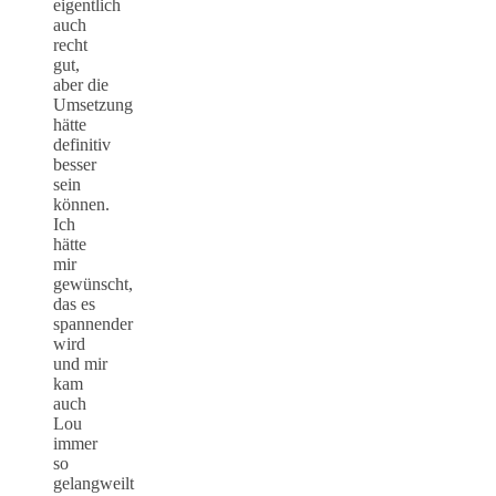
eigentlich
auch
recht
gut,
aber die
Umsetzung
hätte
definitiv
besser
sein
können.
Ich
hätte
mir
gewünscht,
das es
spannender
wird
und mir
kam
auch
Lou
immer
so
gelangweilt