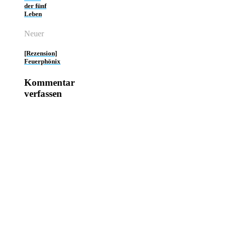
der fünf
Leben
Neuer
[Rezension]
Feuerphönix
Kommentar
verfassen