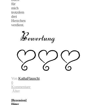
für
mich
trotzdem
drei
Herzchen
verdient.
Von
KathaFlauschi
0
Kommentare
Älter
[Rezension]
Hüter