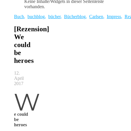
Keine Inhalte/Widgets in dieser Seitenleiste
vorhanden.
Buch
,
buchblog
,
bücher
,
Bücherblog
,
Carlsen
,
Impress
,
Rez
[Rezension]
We
could
be
heroes
12.
April
2017
W
e could
be
heroes