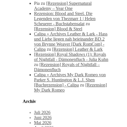
Pia
zu
[Rezension] Supernatural
Academy – Year One
Rezension: Blood and Steel. Die
Legenden von Thezmarr 1 | Helen
Scheuerer - Buchstabensalat
zu
[Rezension] Blood & Steel
Calipa » Archives Leather & Lark - Hass
und Liebe liegen nah beieinander BD.2
von Brynne Weaver [Dark RomCom] -
Calipa
zu
[Rezension] Leather & Lark
[Rezension] Royal Shadows (1): Royals
of Nightfall - Dämonenfluch - Julia Kuhn
zu
[Rezension] Royals of Nightfall –
Dämonenfluch
Calipa » Archives My Dark Romeo von
Parker S. Huntington & L.J. Shen
[Buchrezension] - Calipa
zu
[Rezension]
My Dark Romeo
Archiv
Juli 2026
Juni 2026
Mai 2026