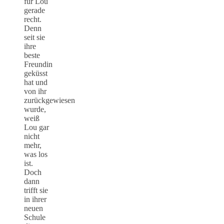
für Lou
gerade
recht.
Denn
seit sie
ihre
beste
Freundin
geküsst
hat und
von ihr
zurückgewiesen
wurde,
weiß
Lou gar
nicht
mehr,
was los
ist.
Doch
dann
trifft sie
in ihrer
neuen
Schule