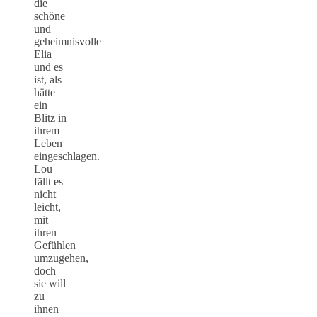
die
schöne
und
geheimnisvolle
Elia
und es
ist, als
hätte
ein
Blitz in
ihrem
Leben
eingeschlagen.
Lou
fällt es
nicht
leicht,
mit
ihren
Gefühlen
umzugehen,
doch
sie will
zu
ihnen