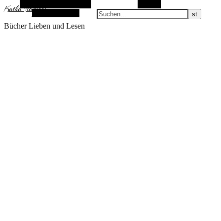
Alternative Seitenleiste
Suchen
KathaFlauschi
Zufallsauswahl
Bücher Lieben und Lesen