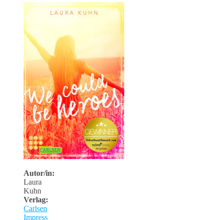
Autor/in:
Laura
Kuhn
Verlag:
Carlsen
Impress