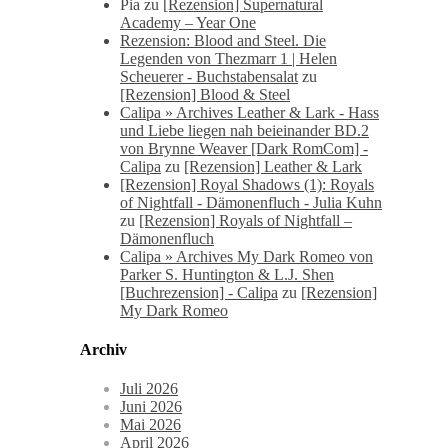
Pia
zu
[Rezension] Supernatural
Academy – Year One
Rezension: Blood and Steel. Die
Legenden von Thezmarr 1 | Helen
Scheuerer - Buchstabensalat
zu
[Rezension] Blood & Steel
Calipa » Archives Leather & Lark - Hass
und Liebe liegen nah beieinander BD.2
von Brynne Weaver [Dark RomCom] -
Calipa
zu
[Rezension] Leather & Lark
[Rezension] Royal Shadows (1): Royals
of Nightfall - Dämonenfluch - Julia Kuhn
zu
[Rezension] Royals of Nightfall –
Dämonenfluch
Calipa » Archives My Dark Romeo von
Parker S. Huntington & L.J. Shen
[Buchrezension] - Calipa
zu
[Rezension]
My Dark Romeo
Archiv
Juli 2026
Juni 2026
Mai 2026
April 2026