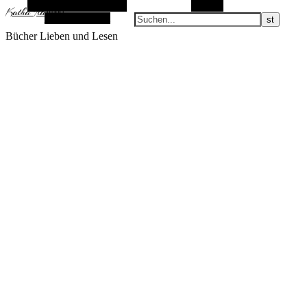
Alternative Seitenleiste
Suchen
KathaFlauschi
Zufallsauswahl
Bücher Lieben und Lesen