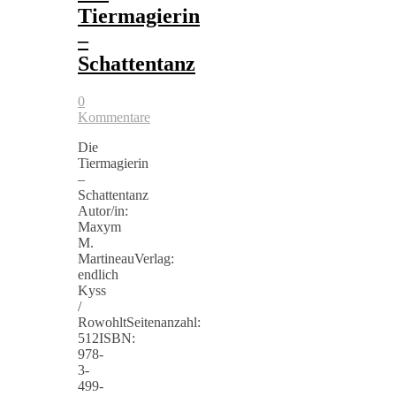
Tiermagierin
–
Schattentanz
0
Kommentare
Die
Tiermagierin
–
Schattentanz
Autor/in:
Maxym
M.
MartineauVerlag:
endlich
Kyss
/
RowohltSeitenanzahl:
512ISBN:
978-
3-
499-