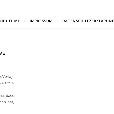
ABOUT ME
IMPRESSUM
DATENSCHUTZERKLÄRUN
VE
Verlag:
2-49259-
 E-Book
nur dass
hen hat,