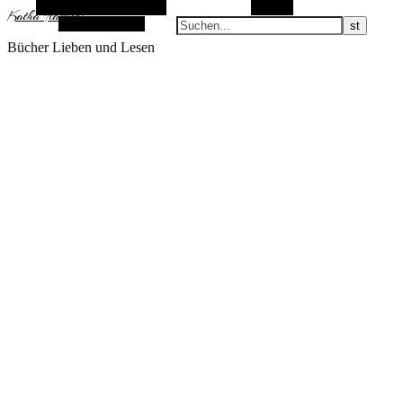
Alternative Seitenleiste
Suchen
KathaFlauschi
Zufallsauswahl
Bücher Lieben und Lesen