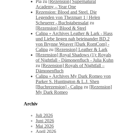
Pia
zu
[Rezension] Supernatural
Academy – Year One
Rezension: Blood and Steel. Die
Legenden von Thezmarr 1 | Helen
Scheuerer - Buchstabensalat
zu
[Rezension] Blood & Steel
Calipa » Archives Leather & Lark - Hass
und Liebe liegen nah beieinander BD.2
von Brynne Weaver [Dark RomCom] -
Calipa
zu
[Rezension] Leather & Lark
[Rezension] Royal Shadows (1): Royals
of Nightfall - Dämonenfluch - Julia Kuhn
zu
[Rezension] Royals of Nightfall –
Dämonenfluch
Calipa » Archives My Dark Romeo von
Parker S. Huntington & L.J. Shen
[Buchrezension] - Calipa
zu
[Rezension]
My Dark Romeo
Archiv
Juli 2026
Juni 2026
Mai 2026
April 2026