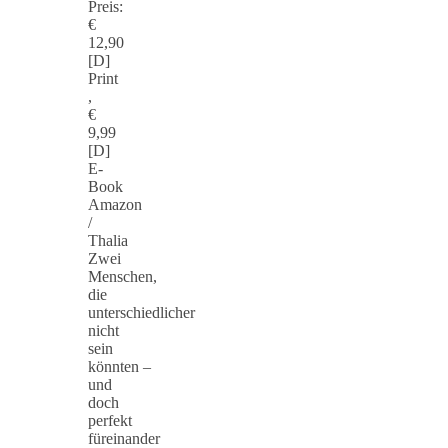
Preis:
€
12,90
[D]
Print
,
€
9,99
[D]
E-
Book
Amazon
/
Thalia
Zwei
Menschen,
die
unterschiedlicher
nicht
sein
könnten –
und
doch
perfekt
füreinander