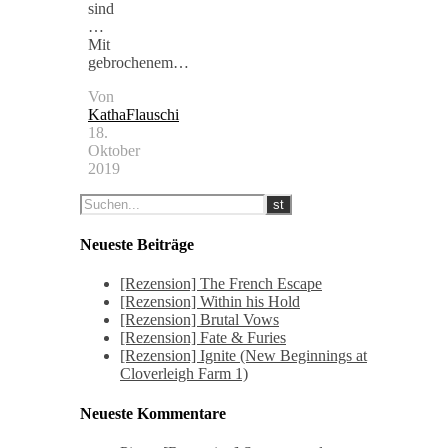
sind
…
Mit
gebrochenem…
Von
KathaFlauschi
18.
Oktober
2019
Neueste Beiträge
[Rezension] The French Escape
[Rezension] Within his Hold
[Rezension] Brutal Vows
[Rezension] Fate & Furies
[Rezension] Ignite (New Beginnings at
Cloverleigh Farm 1)
Neueste Kommentare