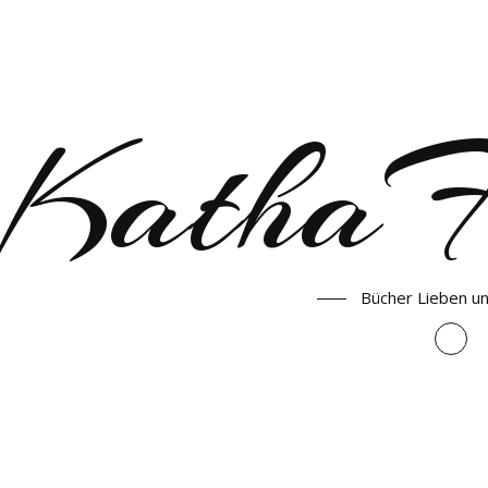
KathaF
Bücher Lieben u