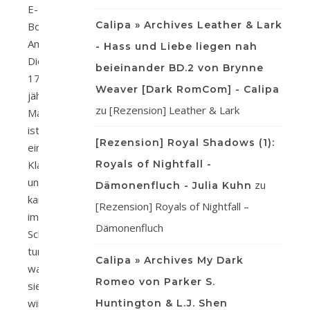
E-
Calipa » Archives Leather & Lark
Book
Amazon
- Hass und Liebe liegen nah
Die
beieinander BD.2 von Brynne
17-
Weaver [Dark RomCom] - Calipa
jährige
zu
[Rezension] Leather & Lark
Malie
ist
[Rezension] Royal Shadows (1):
eine
Klarträumerin
Royals of Nightfall -
und
zu
Dämonenfluch - Julia Kuhn
kann
[Rezension] Royals of Nightfall –
im
Dämonenfluch
Schlaf
tun,
Calipa » Archives My Dark
was
Romeo von Parker S.
sie
will
Huntington & L.J. Shen