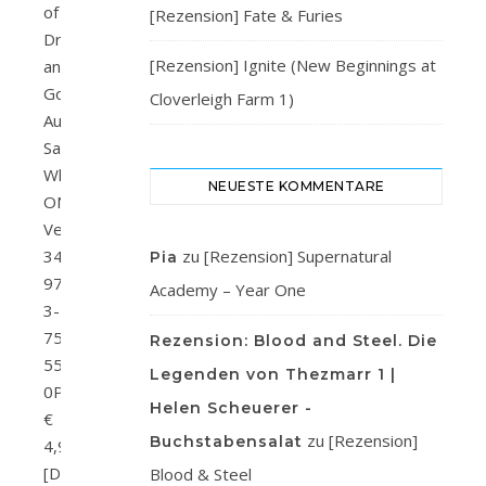
of
[Rezension] Fate & Furies
Dreams
[Rezension] Ignite (New Beginnings at
and
Gods
Cloverleigh Farm 1)
Autor/in:
Sarah
WhitefallVerlag:
NEUESTE KOMMENTARE
ONE
VerlagSeitenanzahl:
342ISBN:
zu
[Rezension] Supernatural
Pia
978-
Academy – Year One
3-
7517-
Rezension: Blood and Steel. Die
5545-
Legenden von Thezmarr 1 |
0Preis:
Helen Scheuerer -
€
zu
[Rezension]
Buchstabensalat
4,99
[D]
Blood & Steel