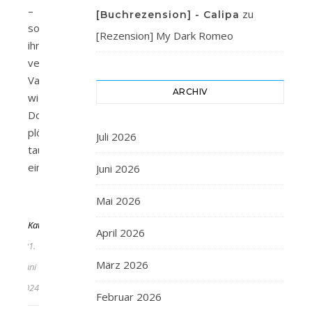
–
zu
[Buchrezension] - Calipa
sogar
[Rezension] My Dark Romeo
ihren
verstorbenen
Vater
ARCHIV
wiedersehen.
Doch
plötzlich
Juli 2026
taucht
ein…
Juni 2026
Mai 2026
Von
KathaFlauschi
April 2026
21.
März 2026
Juni
2024
Februar 2026