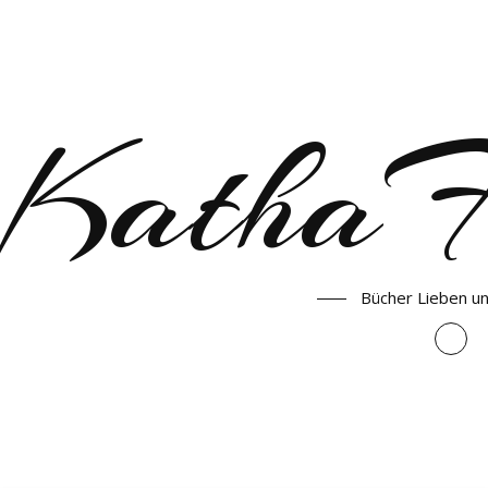
KathaF
Bücher Lieben u