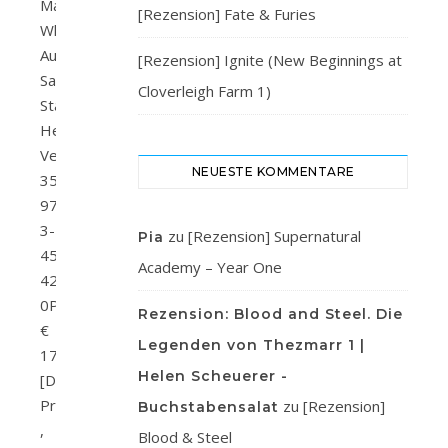
Matter
[Rezension] Fate & Furies
Why
Autor/in:
[Rezension] Ignite (New Beginnings at
Sarah
Cloverleigh Farm 1)
StankewitzVerlag:
Heyne
VerlagSeitenanzahl:
NEUESTE KOMMENTARE
352ISBN:
978-
3-
zu
[Rezension] Supernatural
Pia
453-
Academy – Year One
42898-
0Preis:
Rezension: Blood and Steel. Die
€
Legenden von Thezmarr 1 |
17,00
Helen Scheuerer -
[D]
Print
zu
[Rezension]
Buchstabensalat
,
Blood & Steel