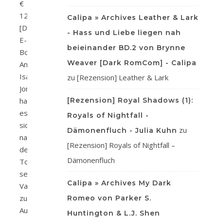
€
12,99
Calipa » Archives Leather & Lark
[D]
- Hass und Liebe liegen nah
E-
beieinander BD.2 von Brynne
Book
Weaver [Dark RomCom] - Calipa
Amazon
Isaiah
zu
[Rezension] Leather & Lark
Jones
hat
[Rezension] Royal Shadows (1):
es
Royals of Nightfall -
sich
zu
Dämonenfluch - Julia Kuhn
nach
[Rezension] Royals of Nightfall –
dem
Dämonenfluch
Tod
seines
Calipa » Archives My Dark
Vaters
zur
Romeo von Parker S.
Aufgabe
Huntington & L.J. Shen