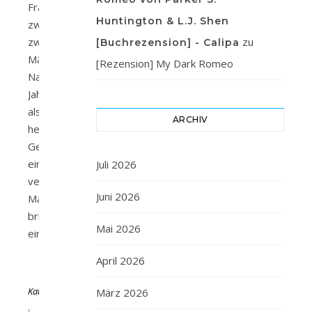
Frau
Huntington & L.J. Shen
zwischen
zwei
zu
[Buchrezension] - Calipa
Männern.
[Rezension] My Dark Romeo
Nach
Jahren
als
ARCHIV
heimliche
Geliebte
eines
Juli 2026
verheirateten
Juni 2026
Mannes
bringt
Mai 2026
eine…
April 2026
Von
KathaFlauschi
März 2026