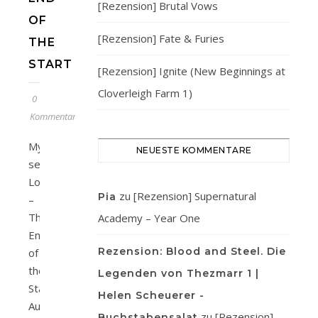
[Rezension] Brutal Vows
OF
[Rezension] Fate & Furies
THE
START
[Rezension] Ignite (New Beginnings at
Cloverleigh Farm 1)
0
Kommentare
My
NEUESTE KOMMENTARE
secret
Love
zu
[Rezension] Supernatural
Pia
–
The
Academy – Year One
End
Rezension: Blood and Steel. Die
of
the
Legenden von Thezmarr 1 |
Start
Helen Scheuerer -
Autor/in:
zu
[Rezension]
Buchstabensalat