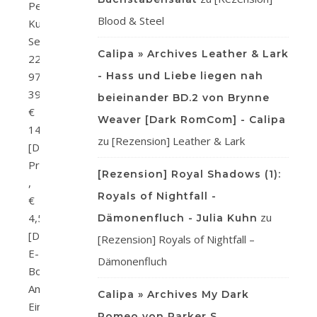
Petra
Blood & Steel
KurzVerlag:
SelfpublishingSeitenanzahl:
Calipa » Archives Leather & Lark
223ISBN:
978-
- Hass und Liebe liegen nah
3950555707Preis:
beieinander BD.2 von Brynne
€
Weaver [Dark RomCom] - Calipa
14,98
zu
[Rezension] Leather & Lark
[D]
Print
[Rezension] Royal Shadows (1):
,
Royals of Nightfall -
€
zu
4,50
Dämonenfluch - Julia Kuhn
[D]
[Rezension] Royals of Nightfall –
E-
Dämonenfluch
Book
Amazon
Calipa » Archives My Dark
Eine
Romeo von Parker S.