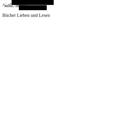
Alternative Seitenleiste
KathaFlauschi
Zufallsauswahl
Bücher Lieben und Lesen