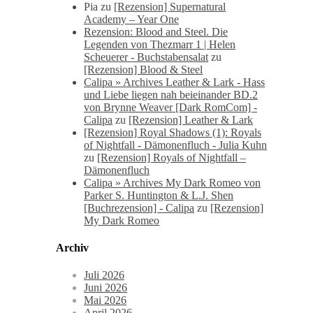
Pia
zu
[Rezension] Supernatural
Academy – Year One
Rezension: Blood and Steel. Die
Legenden von Thezmarr 1 | Helen
Scheuerer - Buchstabensalat
zu
[Rezension] Blood & Steel
Calipa » Archives Leather & Lark - Hass
und Liebe liegen nah beieinander BD.2
von Brynne Weaver [Dark RomCom] -
Calipa
zu
[Rezension] Leather & Lark
[Rezension] Royal Shadows (1): Royals
of Nightfall - Dämonenfluch - Julia Kuhn
zu
[Rezension] Royals of Nightfall –
Dämonenfluch
Calipa » Archives My Dark Romeo von
Parker S. Huntington & L.J. Shen
[Buchrezension] - Calipa
zu
[Rezension]
My Dark Romeo
Archiv
Juli 2026
Juni 2026
Mai 2026
April 2026