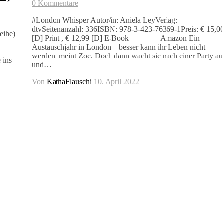
0 Kommentare
#London Whisper Autor/in: Aniela LeyVerlag:
dtvSeitenanzahl: 336ISBN: 978-3-423-76369-1Preis: € 15,0
eihe)
[D] Print , € 12,99 [D] E-Book Amazon Ein
Austauschjahr in London – besser kann ihr Leben nicht
werden, meint Zoe. Doch dann wacht sie nach einer Party au
ins
und…
Von
KathaFlauschi
10. April 2022