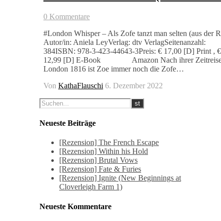
0 Kommentare
#London Whisper – Als Zofe tanzt man selten (aus der R
Autor/in: Aniela LeyVerlag: dtv VerlagSeitenanzahl:
384ISBN: 978-3-423-44643-3Preis: € 17,00 [D] Print , €
12,99 [D] E-Book Amazon Nach ihrer Zeitreise 
London 1816 ist Zoe immer noch die Zofe…
Von
KathaFlauschi
6. Dezember 2022
Neueste Beiträge
[Rezension] The French Escape
[Rezension] Within his Hold
[Rezension] Brutal Vows
[Rezension] Fate & Furies
[Rezension] Ignite (New Beginnings at
Cloverleigh Farm 1)
Neueste Kommentare