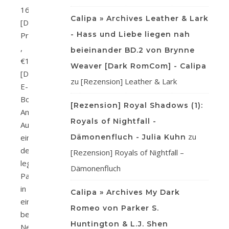
16,00
Calipa » Archives Leather & Lark
[D]
- Hass und Liebe liegen nah
Print
,
beieinander BD.2 von Brynne
€11,99
Weaver [Dark RomCom] - Calipa
[D]
zu
[Rezension] Leather & Lark
E-
Book
[Rezension] Royal Shadows (1):
Amazon
Royals of Nightfall -
Auf
zu
einer
Dämonenfluch - Julia Kuhn
der
[Rezension] Royals of Nightfall –
legendären
Dämonenfluch
Partys
in
Calipa » Archives My Dark
einem
Romeo von Parker S.
berüchtigten
Huntington & L.J. Shen
New