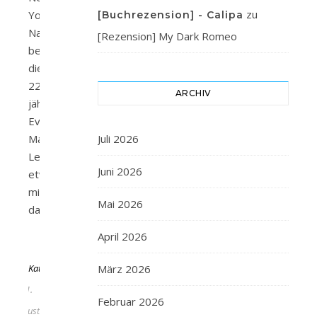
zu
Yorker
[Buchrezension] - Calipa
Nachtclub
[Rezension] My Dark Romeo
bekommt
die
22-
ARCHIV
jährige
Event-
Managerin
Juli 2026
Lennon
Juni 2026
etwas
mit,
Mai 2026
das…
April 2026
Von
KathaFlauschi
März 2026
21.
Februar 2026
August