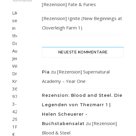
Kommentare
[Rezension] Fate & Furies
Like
[Rezension] Ignite (New Beginnings at
secrets
Cloverleigh Farm 1)
in
the
Dark
Autor/in:
NEUESTE KOMMENTARE
Jennifer
WileyVerlag:
zu
[Rezension] Supernatural
Pia
Droemer
KnaurSeitenanzahl:
Academy – Year One
368ISBN:
Rezension: Blood and Steel. Die
978-
3-
Legenden von Thezmarr 1 |
426-
Helen Scheuerer -
29388-
zu
[Rezension]
Buchstabensalat
1Preis:
Blood & Steel
€