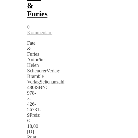
&
Furies
0
Kommentare
Fate
&
Furies
Autor/in:
Helen
ScheuererVerlag:
Bramble
VerlagSeitenanzahl:
480ISBN:
978-
3-
426-
56731-
9Preis:
€
18,00
[D]
Print