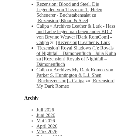
Rezension: Blood and Steel. Die
Legenden von Thezmarr 1 | Helen
Scheuerer - Buchstabensalat
zu
[Rezension] Blood & Steel
Calipa » Archives Leather & Lark - Hass
und Liebe liegen nah beieinander BD.2
von Brynne Weaver [Dark RomCom] -
Calipa
zu
[Rezension] Leather & Lark
[Rezension] Royal Shadows (1): Royals
of Nightfall - Dämonenfluch - Julia Kuhn
zu
[Rezension] Royals of Nightfall –
Dämonenfluch
Calipa » Archives My Dark Romeo von
Parker S. Huntington & L.J. Shen
[Buchrezension] - Calipa
zu
[Rezension]
My Dark Romeo
Archiv
Juli 2026
Juni 2026
Mai 2026
April 2026
März 2026