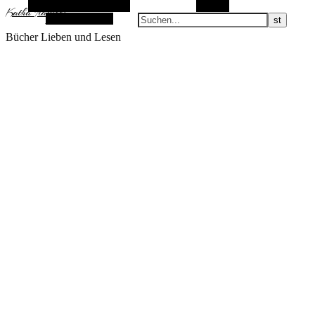
Alternative Seitenleiste
Suchen
KathaFlauschi
Zufallsauswahl
Bücher Lieben und Lesen