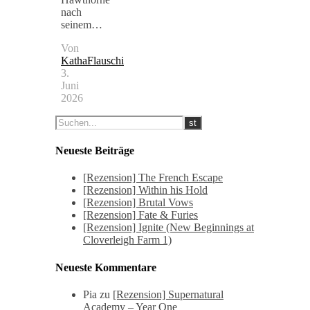
nach
seinem…
Von
KathaFlauschi
3.
Juni
2026
Neueste Beiträge
[Rezension] The French Escape
[Rezension] Within his Hold
[Rezension] Brutal Vows
[Rezension] Fate & Furies
[Rezension] Ignite (New Beginnings at
Cloverleigh Farm 1)
Neueste Kommentare
Pia
zu
[Rezension] Supernatural
Academy – Year One