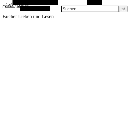
Alternative Seitenleiste
Suchen
KathaFlauschi
Zufallsauswahl
Bücher Lieben und Lesen