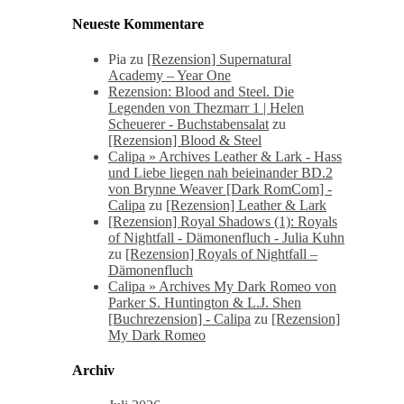
Neueste Kommentare
Pia
zu
[Rezension] Supernatural
Academy – Year One
Rezension: Blood and Steel. Die
Legenden von Thezmarr 1 | Helen
Scheuerer - Buchstabensalat
zu
[Rezension] Blood & Steel
Calipa » Archives Leather & Lark - Hass
und Liebe liegen nah beieinander BD.2
von Brynne Weaver [Dark RomCom] -
Calipa
zu
[Rezension] Leather & Lark
[Rezension] Royal Shadows (1): Royals
of Nightfall - Dämonenfluch - Julia Kuhn
zu
[Rezension] Royals of Nightfall –
Dämonenfluch
Calipa » Archives My Dark Romeo von
Parker S. Huntington & L.J. Shen
[Buchrezension] - Calipa
zu
[Rezension]
My Dark Romeo
Archiv