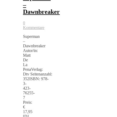
–
Dawnbreaker
0
Kommentare
Superman
–
Dawnbreaker
Autor/in:
Matt
De
La
PenaVerlag:
Dtv Seitenanzahl:
352ISBN: 978-
3-
423-
76255-
7
Preis:
€
17,95
[D]