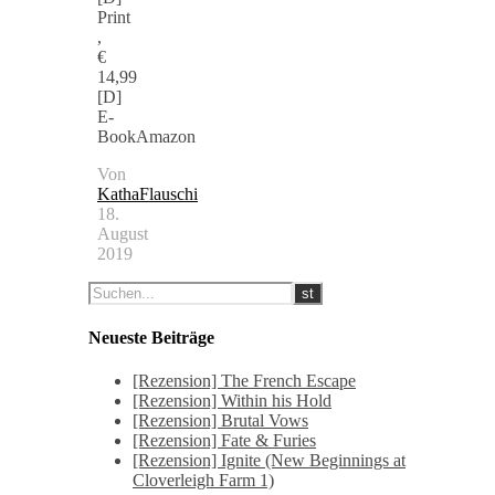
Print
,
€
14,99
[D]
E-
BookAmazon
Von
KathaFlauschi
18.
August
2019
Neueste Beiträge
[Rezension] The French Escape
[Rezension] Within his Hold
[Rezension] Brutal Vows
[Rezension] Fate & Furies
[Rezension] Ignite (New Beginnings at
Cloverleigh Farm 1)