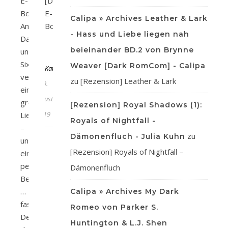
E-
[D]
Book
E-
Calipa » Archives Leather & Lark
Amazon
BookAmazon
- Hass und Liebe liegen nah
Daniel
beieinander BD.2 von Brynne
und
Von
Six
Weaver [Dark RomCom] - Calipa
KathaFlauschi
verbindet
zu
[Rezension] Leather & Lark
19.
eine
August
große
[Rezension] Royal Shadows (1):
2019
Liebe
Royals of Nightfall -
–
zu
Dämonenfluch - Julia Kuhn
und
[Rezension] Royals of Nightfall –
eine
perfekte
Dämonenfluch
Beziehung
…
Calipa » Archives My Dark
fast:
Romeo von Parker S.
Denn
Huntington & L.J. Shen