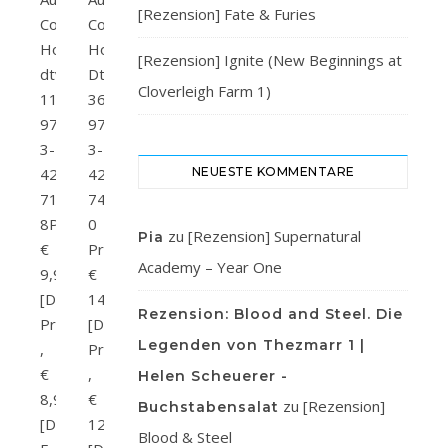
[Rezension] Fate & Furies
Colleen
Colleen
HooverVerlag:
HooverVerlag:
[Rezension] Ignite (New Beginnings at
dtvSeitenanzahl:
DtvSeitenanzahl:
Cloverleigh Farm 1)
112ISBN:
368ISBN:
978-
978-
3-
3-
423-
423-
NEUESTE KOMMENTARE
71899-
74050-
8Preis:
0
zu
[Rezension] Supernatural
Pia
€
Preis:
Academy – Year One
9,95
€
[D]
14,95
Rezension: Blood and Steel. Die
Print
[D]
Legenden von Thezmarr 1 |
,
Print
€
,
Helen Scheuerer -
8,99
€
zu
[Rezension]
Buchstabensalat
[D]
12,99
Blood & Steel