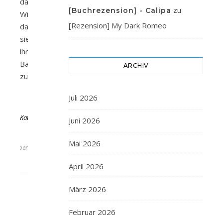
das
zu
[Buchrezension] - Calipa
Wissen,
[Rezension] My Dark Romeo
dass
sie
ihr
Baby
ARCHIV
zur…
Juli 2026
Von
KathaFlauschi
Juni 2026
7.
Mai 2026
November
2021
April 2026
März 2026
Februar 2026