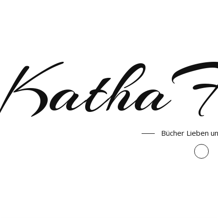
KathaF
Bücher Lieben u