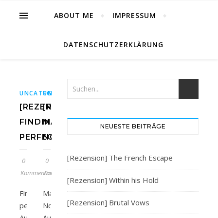
ABOUT ME
IMPRESSUM
DATENSCHUTZERKLÄRUNG
UNCATEGORIZED
UNCATEGORIZED
[REZENSION]
[REZENSION]
FINDING
MAYBE
NEUESTE BEITRÄGE
PERFECT
NOW
[Rezension] The French Escape
0
0
Kommentare
Kommentare
[Rezension] Within his Hold
Finding
Maybe
[Rezension] Brutal Vows
perfect
Now
Autor/in:
Autor/in: