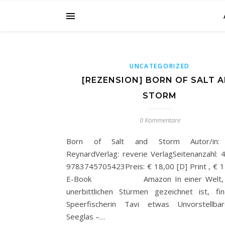
UNCATEGORIZED
[REZENSION] BORN OF SALT 
STORM
0 Kommentare
Born of Salt and Storm Autor/in: 
ReynardVerlag: reverie VerlagSeitenanzahl: 
9783745705423Preis: € 18,00 [D] Print , € 1
E-Book Amazon In einer Welt, d
unerbittlichen Stürmen gezeichnet ist, fi
Speerfischerin Tavi etwas Unvorstellbar
Seeglas –…