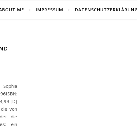
ABOUT ME
IMPRESSUM
DATENSCHUTZERKLÄRUN
AND
Sophia
496ISBN:
4,99 [D]
ie von
ndet die
es: ein