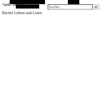
Alternative Seitenleiste
Suchen
KathaFlauschi
Zufallsauswahl
Bücher Lieben und Lesen