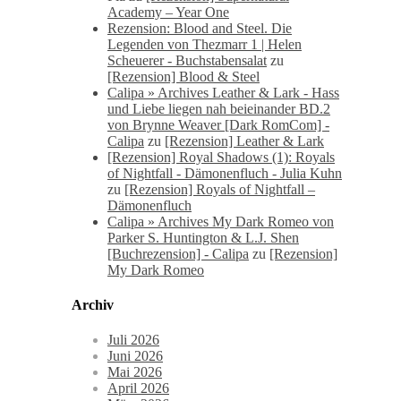
Academy – Year One
Rezension: Blood and Steel. Die
Legenden von Thezmarr 1 | Helen
Scheuerer - Buchstabensalat
zu
[Rezension] Blood & Steel
Calipa » Archives Leather & Lark - Hass
und Liebe liegen nah beieinander BD.2
von Brynne Weaver [Dark RomCom] -
Calipa
zu
[Rezension] Leather & Lark
[Rezension] Royal Shadows (1): Royals
of Nightfall - Dämonenfluch - Julia Kuhn
zu
[Rezension] Royals of Nightfall –
Dämonenfluch
Calipa » Archives My Dark Romeo von
Parker S. Huntington & L.J. Shen
[Buchrezension] - Calipa
zu
[Rezension]
My Dark Romeo
Archiv
Juli 2026
Juni 2026
Mai 2026
April 2026