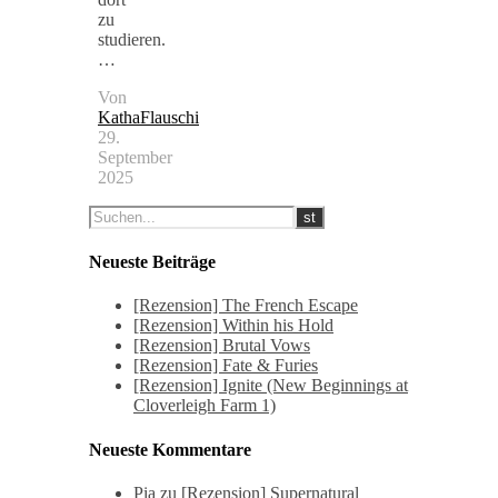
zu
studieren.
…
Von
KathaFlauschi
29.
September
2025
Neueste Beiträge
[Rezension] The French Escape
[Rezension] Within his Hold
[Rezension] Brutal Vows
[Rezension] Fate & Furies
[Rezension] Ignite (New Beginnings at
Cloverleigh Farm 1)
Neueste Kommentare
Pia
zu
[Rezension] Supernatural