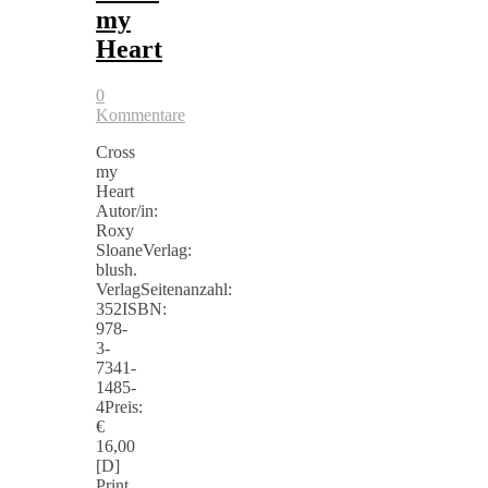
my
Heart
0
Kommentare
Cross
my
Heart
Autor/in:
Roxy
SloaneVerlag:
blush.
VerlagSeitenanzahl:
352ISBN:
978-
3-
7341-
1485-
4Preis:
€
16,00
[D]
Print