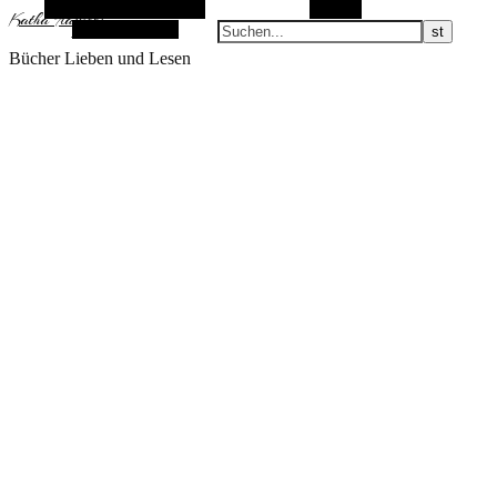
Alternative Seitenleiste
Suchen
KathaFlauschi
Zufallsauswahl
Bücher Lieben und Lesen