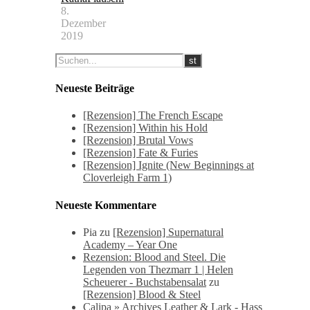
8.
Dezember
2019
Neueste Beiträge
[Rezension] The French Escape
[Rezension] Within his Hold
[Rezension] Brutal Vows
[Rezension] Fate & Furies
[Rezension] Ignite (New Beginnings at
Cloverleigh Farm 1)
Neueste Kommentare
Pia
zu
[Rezension] Supernatural
Academy – Year One
Rezension: Blood and Steel. Die
Legenden von Thezmarr 1 | Helen
Scheuerer - Buchstabensalat
zu
[Rezension] Blood & Steel
Calipa » Archives Leather & Lark - Hass