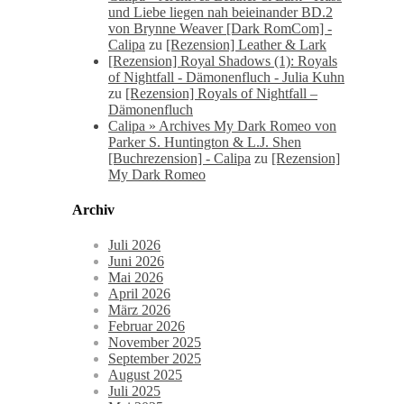
und Liebe liegen nah beieinander BD.2
von Brynne Weaver [Dark RomCom] -
Calipa
zu
[Rezension] Leather & Lark
[Rezension] Royal Shadows (1): Royals
of Nightfall - Dämonenfluch - Julia Kuhn
zu
[Rezension] Royals of Nightfall –
Dämonenfluch
Calipa » Archives My Dark Romeo von
Parker S. Huntington & L.J. Shen
[Buchrezension] - Calipa
zu
[Rezension]
My Dark Romeo
Archiv
Juli 2026
Juni 2026
Mai 2026
April 2026
März 2026
Februar 2026
November 2025
September 2025
August 2025
Juli 2025