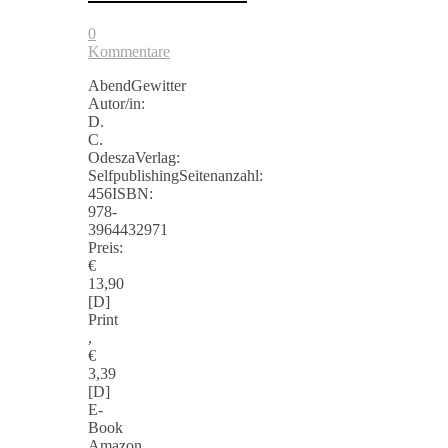
0
Kommentare
AbendGewitter
Autor/in:
D.
C.
OdeszaVerlag:
SelfpublishingSeitenanzahl:
456ISBN:
978-
3964432971
Preis:
€
13,90
[D]
Print
,
€
3,39
[D]
E-
Book
Amazon